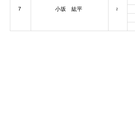
7
小坂 紘平
2