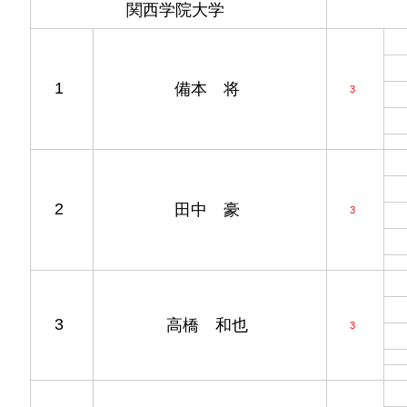
関西学院大学
1
備本 将
3
2
田中 豪
3
3
高橋 和也
3