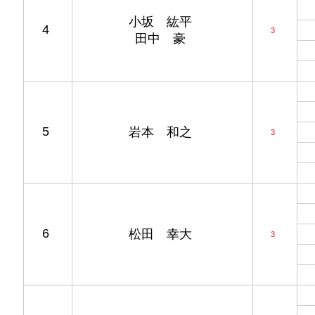
小坂 紘平
4
3
田中 豪
5
岩本 和之
3
6
松田 幸大
3