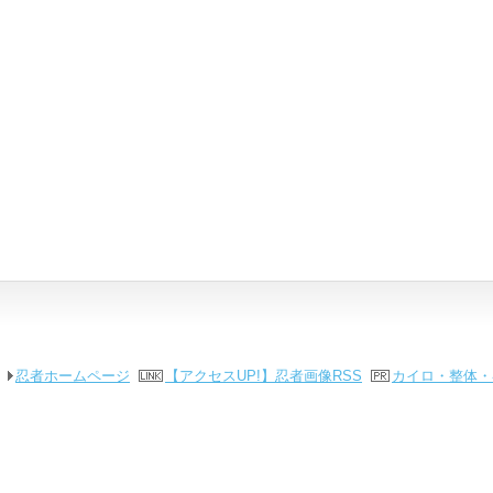
忍者ホームページ
【アクセスUP!】忍者画像RSS
カイロ・整体・各