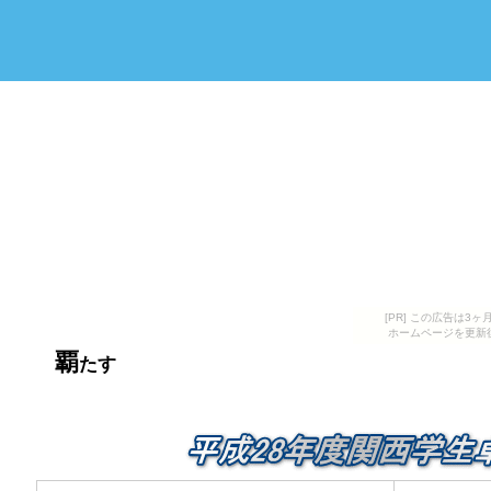
[PR] この広告は
ホームページを更新
覇
たす