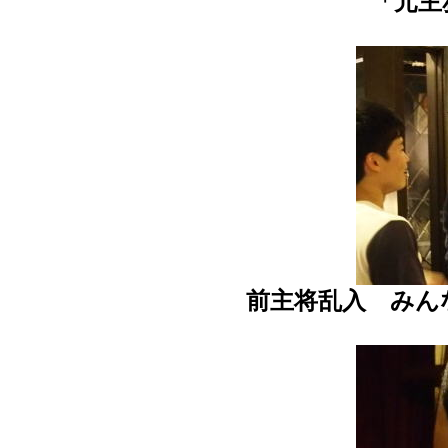
「元主
前主将乱入 みん