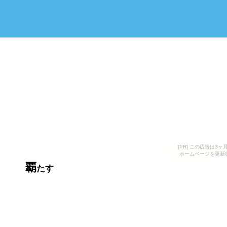
[PR] この広告は
ホームページを更新
覇
たす
卒業式・体育会功労賞授与式と追い出し