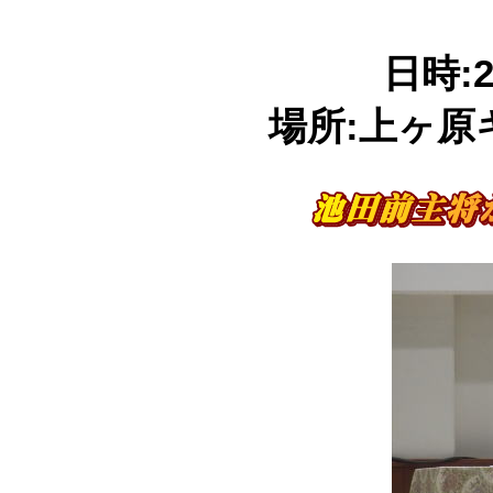
日時:
場所:上ヶ原