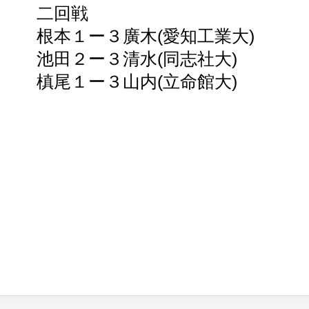
二回戦
根本１ー３廣木(愛知工業大)
池田２ー３清水(同志社大)
槙尾１ー３山内(立命館大)