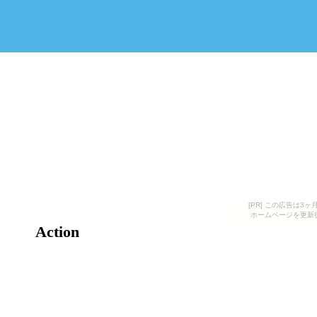
[PR] この広告は
ホームページを更新
Action
大阪国際招待選手権大会