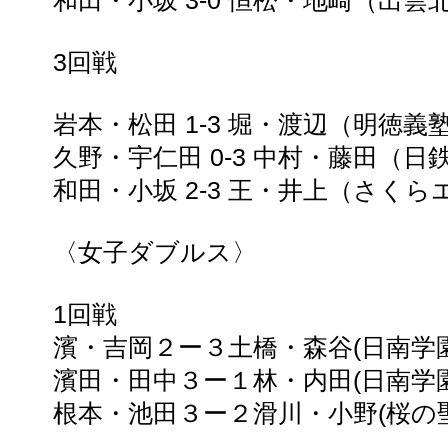
和田・小坂 3-0 恒松・地崎（出
3回戦
岩本・松田 1-3 堀・渡辺（明徳義
久野・宇仁田 0-3 中村・藤田（
和田・小坂 2-3 王・井上（さく
〈女子ダブルス〉
1回戦
濱・吉岡２ー３土橋・森谷(日南学園
濱田・田中３ー１林・内田(日南学園
根本・池田３ー２滑川・小野(桜の